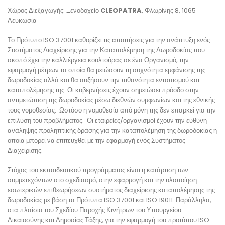
Χώρος Διεξαγωγής:
Ξενοδοχείο
CLEOPATRA
, Φλωρίνης 8, 1065
Λευκωσία
Το Πρότυπο ISO 37001 καθορίζει τις απαιτήσεις για την ανάπτυξη ενός
Συστήματος Διαχείρισης για την Καταπολέμηση της Δωροδοκίας που
σκοπό έχει την καλλιέργεια κουλτούρας σε ένα Οργανισμό, την
εφαρμογή μέτρων τα οποία θα μειώσουν τη συχνότητα εμφάνισης της
δωροδοκίας αλλά και θα αυξήσουν την πιθανότητα εντοπισμού και
καταπολέμησης της. Οι κυβερνήσεις έχουν σημειώσει πρόοδο στην
αντιμετώπιση της δωροδοκίας μέσω διεθνών συμφωνίων και της εθνικής
τους νομοθεσίας. Ωστόσο η νομοθεσία από μόνη της δεν επαρκεί για την
επίλυση του προβλήματος. Οι εταιρείες/οργανισμοί έχουν την ευθύνη
ανάληψης προληπτικής δράσης για την καταπολέμηση της δωροδοκίας η
οποία μπορεί να επιτευχθεί με την εφαρμογή ενός Συστήματος
Διαχείρισης.
Στόχος του εκπαιδευτικού προγράμματος είναι η κατάρτιση των
συμμετεχόντων στο σχεδιασμό, στην εφαρμογή και την υλοποίηση
εσωτερικών επιθεωρήσεων συστήματος διαχείρισης καταπολέμησης της
δωροδοκίας με βάση τα Πρότυπα ISO 37001 και ISO 19011. Παράλληλα,
στα πλαίσια του Σχεδίου Παροχής Κινήτρων του Υπουργείου
Δικαιοσύνης και Δημοσίας Τάξης, για την εφαρμογή του προτύπου ISO