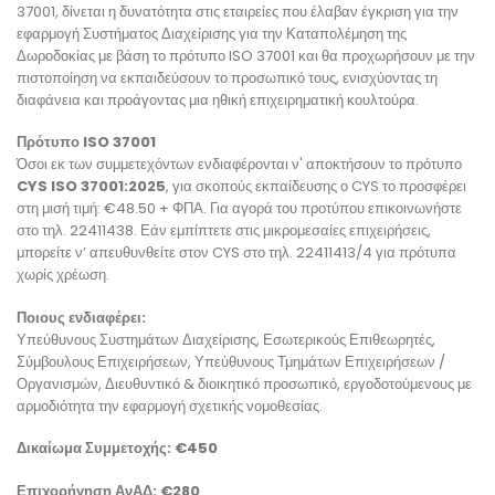
37001, δίνεται η δυνατότητα στις εταιρείες που έλαβαν έγκριση για την
εφαρμογή Συστήματος Διαχείρισης για την Καταπολέμηση της
Δωροδοκίας με βάση το πρότυπο ISO 37001 και θα προχωρήσουν με την
πιστοποίηση να εκπαιδεύσουν το προσωπικό τους, ενισχύοντας τη
διαφάνεια και προάγοντας μια ηθική επιχειρηματική κουλτούρα.
Πρότυπο ISO 37001
Όσοι εκ των συμμετεχόντων ενδιαφέρονται ν' αποκτήσουν το πρότυπο
CYS ISO 37001:2025
, για σκοπούς εκπαίδευσης ο CYS το προσφέρει
στη μισή τιμή: €48.50 + ΦΠΑ. Για αγορά του προτύπου επικοινωνήστε
στο τηλ. 22411438. Εάν εμπίπτετε στις μικρομεσαίες επιχειρήσεις,
μπορείτε ν’ απευθυνθείτε στον CYS στο τηλ. 22411413/4 για πρότυπα
χωρίς χρέωση.
Ποιους ενδιαφέρει:
Υπεύθυνους Συστημάτων Διαχείρισης, Εσωτερικούς Επιθεωρητές,
Σύμβουλους Επιχειρήσεων, Υπεύθυνους Τμημάτων Επιχειρήσεων /
Οργανισμών, Διευθυντικό & διοικητικό προσωπικό, εργοδοτούμενους με
αρμοδιότητα την εφαρμογή σχετικής νομοθεσίας.
Δικαίωμα Συμμετοχής: €450
Επιχορήγηση ΑνΑΔ: €280