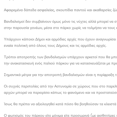
Αφαιρεμένα δάπεδα ασφαλείας, σκουπίδια παντού και ακαθαρσίες ζώω
Βανδαλισμοί δεν συμβαίνουν όμως μόνο τις νύχτες αλλά μπορεί να 
στην παρουσία γονέων, μέσα στο πάρκο χωρίς να τολμήσει να τους 
Υπάρχουν κάποιοι Δήμοι και αρμόδιες αρχές που έχουν αναγνωρίσει
ενιαία πολιτική από όλους τους Δήμους και τις αρμόδιες αρχές.
Τρόποι αποτροπής των βανδαλισμών υπάρχουν αρκετοί που θα μπορ
την ανακατασκευή ενός παλιού πάρκου για να κατασκευάζεται με πρ
Σημαντικά μέτρα για την αποτροπή βανδαλισμών είναι η περίφραξη τ
Οι συχνές περιπολίες από την Αστυνομία σε χώρους που στο παρελ
αρχών μπορεί να περιορίσει κάπως το φαινόμενο και να προστατεύσε
Ίσως θα πρέπει να αξιολογηθεί κατά πόσο θα βοηθούσαν τα κλειστά
Ο φωτισμός του πάρκου είτε μόνιμα είτε προσωρινά (με αισθητήρες 