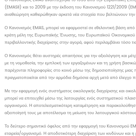
(EMASII) και το 2009 με την έκδοση του Κανονισμού 1221/2009 (EM
αναθεώρηση καθιερώθηκαν αρκετά νέα στοιχεία που βελτιώνουν την 
Ο Κανονισμός EMAS, μπορεί να εφαρμοστεί σε εθελοντική βάση από κά
κράτη μέλη της Ευρωπαϊκής Ένωσης, του Ευρωπαϊκού Οικονομικού Χ
περιβαλλοντικής διαχείρισης στην αγορά, αφού περιλαμβάνει τόσο 
Ο Κανονισμός θέτει αυστηρές απαιτήσεις για την αξιολόγηση και μ
με τη νομοθεσία, την εμπλοκή των εργαζομένων και τη χρήση βασικώ
παρέχονται πληροφορίες στο κοινό μέσω της δημοσιοποίησης μιας π
πραγματοποιείται από την αρμόδια δημόσια αρχή μετά από έλεγχο π
Με την εφαρμογή ενός συστήματος οικολογικής διαχείρισης και οικολο
μπορεί να επιτευχθεί μέσω της λειτουργίας ενός συστηματικού πλαισ
οργανισμού. Η αποτελεσματικότερη καταμέτρηση και παρακολούθηση
αξιοποίησή τους με αποτέλεσμα τη μείωση του λειτουργικού κόστους
Το δεύτερο σημαντικό όφελος από την εφαρμογή του Kανονισμού EMAS
εταιρεία/οργανισμό. Η αποδοτικότερη διαχείριση των κινδύνων και η