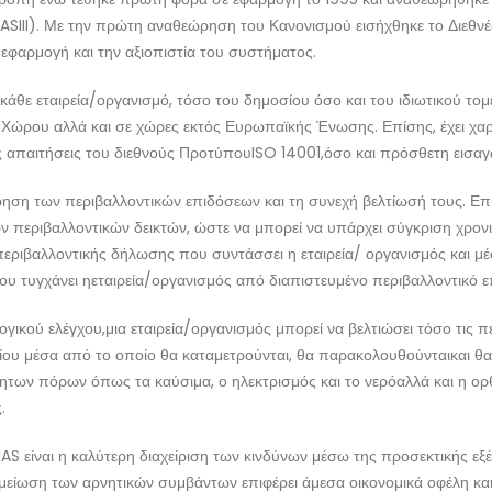
ASIII). Με την πρώτη αναθεώρηση του Κανονισμού εισήχθηκε το Διεθνέ
εφαρμογή και την αξιοπιστία του συστήματος.
θε εταιρεία/οργανισμό, τόσο του δημοσίου όσο και του ιδιωτικού τομέ
ώρου αλλά και σε χώρες εκτός Ευρωπαϊκής Ένωσης. Επίσης, έχει χαρα
τις απαιτήσεις του διεθνούς ΠροτύπουISO 14001,όσο και πρόσθετη εισα
έτρηση των περιβαλλοντικών επιδόσεων και τη συνεχή βελτίωσή τους. 
ν περιβαλλοντικών δεικτών, ώστε να μπορεί να υπάρχει σύγκριση χρον
εριβαλλοντικής δήλωσης που συντάσσει η εταιρεία/ οργανισμός και μέ
ου τυγχάνει ηεταιρεία/οργανισμός από διαπιστευμένο περιβαλλοντικό 
γικού ελέγχου,μια εταιρεία/οργανισμός μπορεί να βελτιώσει τόσο τις πε
ίου μέσα από το οποίο θα καταμετρούνται, θα παρακολουθούνταικαι θα β
των πόρων όπως τα καύσιμα, ο ηλεκτρισμός και το νερόαλλά και η ορ
.
 είναι η καλύτερη διαχείριση των κινδύνων μέσω της προσεκτικής εξέ
 μείωση των αρνητικών συμβάντων επιφέρει άμεσα οικονομικά οφέλη και