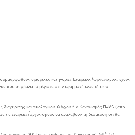
 να συμμορφωθούν ορισμένες κατηγορίες Εταιρειών/Οργανισμών, έχουν
γος που συμβάλει τα μέγιστα στην εφαρμογή ενός τέτοιου
ής διαχείρισης και οικολογικού ελέγχου ή ο Κανονισμός EMAS (από
ς τις εταιρείες/οργανισμούς να αναλάβουν τη δέσμευση ότι θα
ύο φορές, το 2001 με την έκδοση του Κανονισμού 761/2001